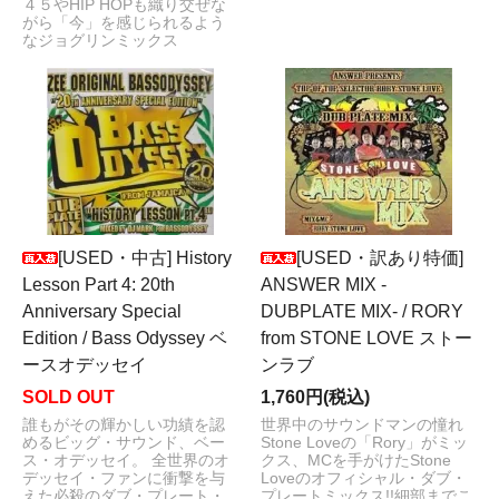
４５やHIP HOPも織り交ぜな
がら「今」を感じられるよう
なジョグリンミックス
[USED・中古] History
[USED・訳あり特価]
Lesson Part 4: 20th
ANSWER MIX -
Anniversary Special
DUBPLATE MIX- / RORY
Edition / Bass Odyssey ベ
from STONE LOVE ストー
ースオデッセイ
ンラブ
SOLD OUT
1,760円(税込)
誰もがその輝かしい功績を認
世界中のサウンドマンの憧れ
めるビッグ・サウンド、ベー
Stone Loveの「Rory」がミッ
ス・オデッセイ。 全世界のオ
クス、MCを手がけたStone
デッセイ・ファンに衝撃を与
Loveのオフィシャル・ダブ・
えた必殺のダブ・プレート・
プレートミックス!!細部までこ