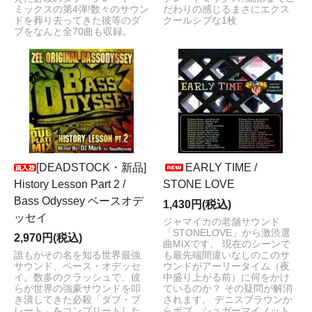
ミックスの第4弾!数々のサウン
だわりの感じるまさにエクス
ドを葬り去ってきた彼等のダ
クールシブな1枚
ブをなんと全70曲も収録。
[DEADSTOCK・新品]
EARLY TIME /
History Lesson Part 2 /
STONE LOVE
Bass Odyssey ベースオデ
1,430円(税込)
ッセイ
ジャマイカの老舗サウンド
「STONELOVE」から激渋選
2,970円(税込)
曲MIXです。 現在のシーンで
誰もがその名を知る世界最強
も最先端間違いなしのこのサ
サウンド、ベース・オデッセ
ウンドがアーリータイム（夜
イ。数多のクラッシュで、彼
中盛り上がる前）に何をかけ
らが世界の強豪サウンドを叩
ているのか？ その疑問が解消
き潰してきた必殺「ダブ・プ
されます。 デニスブラウンか
レート」をコンプリートした
らボブ、シュガーマイノット