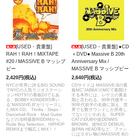
[USED・貴重盤]
[USED・貴重盤] ●CD
RAH！RAH！MIXTAPE
＋DVD● Massive B 20th
#20 / MASSIVE B マッシブ
Anniversary Mix /
ビー
MASSIVE B マッシブビー
2,420円(税込)
2,640円(税込)
NYCが世界に誇るBIG SOUND
CDサイドは MASSIVE-Bの看
でNYCの人気ラジオステーシ
板MC”JABBA”のMCで幕開け
ョンHOT97の看板DJでもあ
する本作には、レゲエの黄金
る、BOBBY KONDERS率い
期と言われる、80年代後半～
る”MASSIVE-B”がリリースし
90年代前半の名曲に加え、世
たMIX-CD。 Thrilla・Steps・
界でも数サウンドしか所有し
Dancehall Rock・Mad Guitar
てないといわれる、SUPER
などの当時最新RIDDIMから
CATのDUBや故DENNIS
Rude Boy Selection、HIPHOP
BROWN、故NICO DEMUS、
REMIXまで幅広くMIX！！
故PAN HEAD等など、ファン
にはヨダレ物のMASSIVE Bの