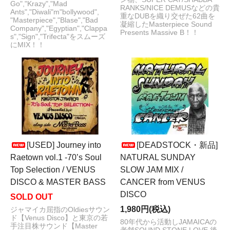
Go","Krazy","Mad
RANKS/NICE DEMUSなどの貴
Ants","Diwali"m"bollywood",
重なDUBを織り交ぜた62曲を
"Masterpiece","Blase","Bad
凝縮したMasterpiece Sound
Company","Egyptian","Clappa
Presents Massive B！！
s","Sign","Trifecta"をスムーズ
にMIX！！
[USED] Journey into
[DEADSTOCK・新品]
Raetown vol.1 -70’s Soul
NATURAL SUNDAY
Top Selection / VENUS
SLOW JAM MIX /
DISCO & MASTER BASS
CANCER from VENUS
DISCO
SOLD OUT
1,980円(税込)
ジャマイカ屈指のOldiesサウン
ド【Venus Disco】と東京の若
80年代から活動しJAMAICAの
手注目株サウンド【Master