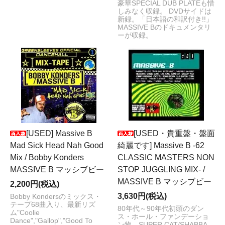
豪華SPECIAL DUB PLATEも惜
しみなく収録。 DVDサイドは
新録。「日本語の和訳付き!!」
MASSIVE Bのドキュメンタリ
ーが収録。
[USED] Massive B
[USED・貴重盤・盤面
Mad Sick Head Nah Good
綺麗です] Massive B -62
Mix / Bobby Konders
CLASSIC MASTERS NON
MASSIVE B マッシブビー
STOP JUGGLING MIX- /
MASSIVE B マッシブビー
2,200円(税込)
3,630円(税込)
Bobby Kondersのミックス・
テープ68曲入り、最新リズ
80年代～90年代初頭のダン
ム"Coolie
ス・ホール・ファンデーショ
Dance","Gallop","Good To
ン物、SUPER CAT/SHABBA