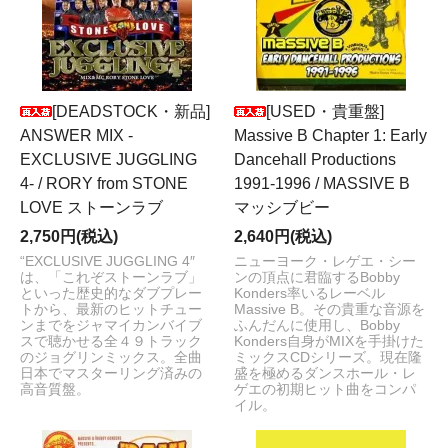
[DEADSTOCK・新品]
[USED・貴重盤]
ANSWER MIX -
Massive B Chapter 1: Early
EXCLUSIVE JUGGLING
Dancehall Productions
4- / RORY from STONE
1991-1996 / MASSIVE B
LOVE ストーンラブ
マッシブビー
2,750円(税込)
2,640円(税込)
“EXCLUSIVE JUGGLING 4″
ニューヨーク・レゲエ・シー
は、「これぞストーンラブ」
ンの頂点に君臨するBobby
といった歴史的なダブプレー
Konders率いるレーベル
トから、最新のヒットチュー
Massive B。その貴重な音源を
ンまでをジャマイカンバイブ
ふんだんに使用し、Bobby
スで聴かせる全４９トラック
Konders自身がMIXを手掛けた
のジョグリンミックス。全曲
ミックスCDシリーズ。現在隆
日本でマスターリング済みの
盛を極めるダンスホール・レ
高音質盤。
ゲエの初期ヒット曲をコンパ
イル。