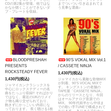
CDの第2集が登場。他ではな
までついつい引き込まれてま
かなか聴くことができないダ
う見事な選曲♪
ブ・プレートを収録。
BLOODPRESHAH
90'S VOKAL MIX Vol.1
PRESENTS
/ CASSETE NINJA
ROCKSTEADY FEVER
1,430円(税込)
1,430円(税込)
ジャマイカから素敵な歌物MIX
が到着、90'S VOCAL MIXで
ジャマイカンクラシックスを
す。 キングストンの老舗の
中心にロックステディーの名
TAPE屋「CASSETE NINJA」
曲をたっぷり収録!! そればかり
からのリリースとなり、今回
ではなく、最近のUKのリメイ
はオールアナログ音源での
ク物も織り交ぜられており、
MIX。 90年代前半から中頃ま
飽きずにかっこいい内容にな
での歌い手TUNEで構成されて
っております。 長く聴ける1枚
おります。 ありそうでなかっ