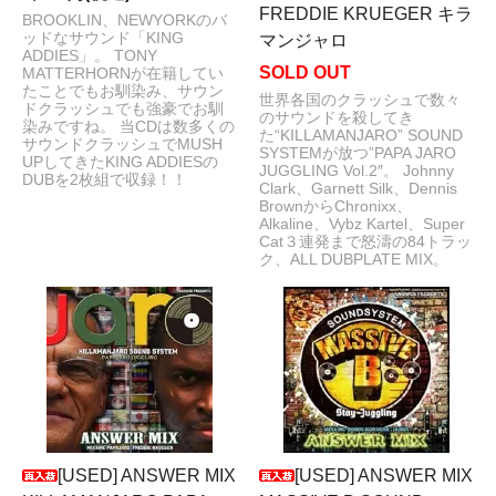
FREDDIE KRUEGER キラ
BROOKLIN、NEWYORKのバ
ッドなサウンド「KING
マンジャロ
ADDIES」。 TONY
SOLD OUT
MATTERHORNが在籍してい
たことでもお馴染み、サウン
世界各国のクラッシュで数々
ドクラッシュでも強豪でお馴
のサウンドを殺してき
染みですね。 当CDは数多くの
た“KILLAMANJARO” SOUND
サウンドクラッシュでMUSH
SYSTEMが放つ”PAPA JARO
UPしてきたKING ADDIESの
JUGGLING Vol.2″。 Johnny
DUBを2枚組で収録！！
Clark、Garnett Silk、Dennis
BrownからChronixx、
Alkaline、Vybz Kartel、Super
Cat３連発まで怒濤の84トラッ
ク、ALL DUBPLATE MIX。
[USED] ANSWER MIX
[USED] ANSWER MIX