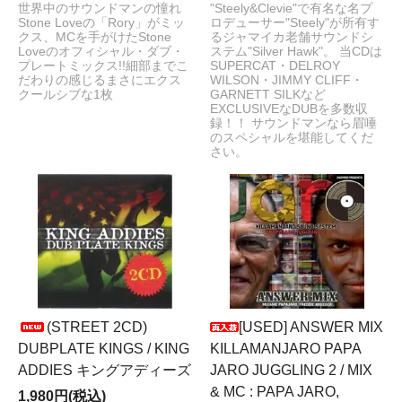
世界中のサウンドマンの憧れ
"Steely&Clevie"で有名な名プ
Stone Loveの「Rory」がミッ
ロデューサー"Steely"が所有す
クス、MCを手がけたStone
るジャマイカ老舗サウンドシ
Loveのオフィシャル・ダブ・
ステム"Silver Hawk"。 当CDは
プレートミックス!!細部までこ
SUPERCAT・DELROY
だわりの感じるまさにエクス
WILSON・JIMMY CLIFF・
クールシブな1枚
GARNETT SILKなど
EXCLUSIVEなDUBを多数収
録！！ サウンドマンなら眉唾
のスペシャルを堪能してくだ
さい。
(STREET 2CD)
[USED] ANSWER MIX
DUBPLATE KINGS / KING
KILLAMANJARO PAPA
ADDIES キングアディーズ
JARO JUGGLING 2 / MIX
& MC : PAPA JARO,
1,980円(税込)