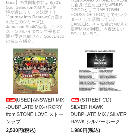
老舗SOUND STONE LOVE,後
Bass】の共同制作による70’s
に自身で立ち上げたVENUS
Soul Selec7onのMIX CD第一
DISCOとしてRAE TOWN ,
弾が遂にリリース決定！！
HOUSE OF LEOなどでセレク
“Journey into Raetown”と題さ
ターとして活動していた
れたこのシリーズは、
CANCER。そんな彼のMC入り
Jamaican Soulの聖地、キング
最新MIXが到着。内容は甘い
ストンのレイタウンで長きに
SOUL MUSIC。
渡り愛され続ける、Soul/Disco
の名曲を紹介。
[USED] ANSWER MIX
(STREET CD)
-DUBPLATE MIX- / RORY
SILVER HAWK
from STONE LOVE ストー
DUBPLATE MIX / SILVER
ンラブ
HAWK シルバーホーク
2,530円(税込)
1,980円(税込)