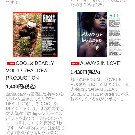
です!!
た聴きこめる1枚。
COOL & DEADLY
ALWAYS IN LOVE
VOL.1 / REAL DEAL
1,430円(税込)
PRODUCTION
極上のMEDIUM～LOVERS
ROCKを収録したMIX-CD。 個
1,430円(税込)
人的にはNANA MCLEANー
Jamaicaから最高に気持ちの良
LOVE ME TILL MORNINGが収
いMixが届きました!! REAL
録されているのがツボです。
DEAL PROによる COOL &
DEADLY VOL.1。 J.A本国でも
大人気往年のBigシンガーにス
ポットをあててHit曲のオンパ
レード!! じっくりと聴ける1枚
です。80's歌物ファンは必聴で
すよ♪永久保存版レゲエCD!!