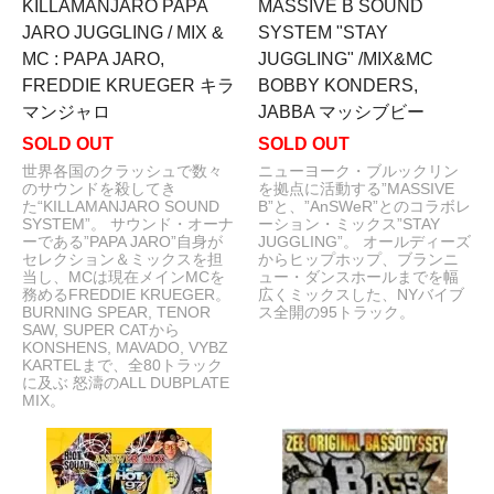
KILLAMANJARO PAPA
MASSIVE B SOUND
JARO JUGGLING / MIX &
SYSTEM "STAY
MC : PAPA JARO,
JUGGLING" /MIX&MC
FREDDIE KRUEGER キラ
BOBBY KONDERS,
マンジャロ
JABBA マッシブビー
SOLD OUT
SOLD OUT
世界各国のクラッシュで数々
ニューヨーク・ブルックリン
のサウンドを殺してき
を拠点に活動する”MASSIVE
た“KILLAMANJARO SOUND
B”と、”AnSWeR”とのコラボレ
SYSTEM”。 サウンド・オーナ
ーション・ミックス”STAY
ーである”PAPA JARO”自身が
JUGGLING”。 オールディーズ
セレクション＆ミックスを担
からヒップホップ、ブランニ
当し、MCは現在メインMCを
ュー・ダンスホールまでを幅
務めるFREDDIE KRUEGER。
広くミックスした、NYバイブ
BURNING SPEAR, TENOR
ス全開の95トラック。
SAW, SUPER CATから
KONSHENS, MAVADO, VYBZ
KARTELまで、全80トラック
に及ぶ 怒濤のALL DUBPLATE
MIX。