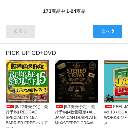
173
1
24
商品中
-
商品
戻る
次へ
PICK UP CD+DVD
[8/22発売予定・先
[9/1発売予定・先
FEEL J
行予約] REGGAE
行予約]●数量限定●ALL
vol.13 / OGA
SPECIALITY 15 /
JAMAICAN DUBPLATE
WORKS ジ
BARRIER FREE バリア
MIX/STEREO CRAVA
ス