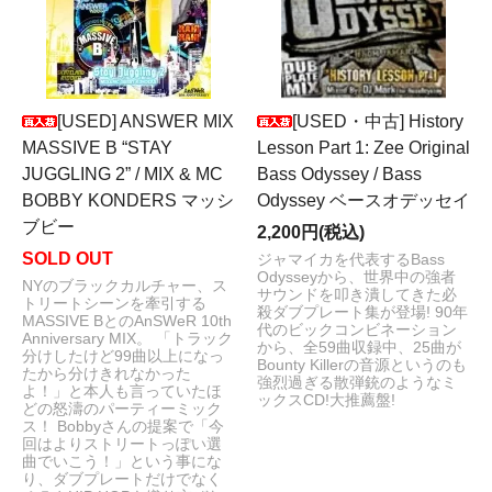
[USED] ANSWER MIX
[USED・中古] History
MASSIVE B “STAY
Lesson Part 1: Zee Original
JUGGLING 2” / MIX & MC
Bass Odyssey / Bass
BOBBY KONDERS マッシ
Odyssey ベースオデッセイ
ブビー
2,200円(税込)
SOLD OUT
ジャマイカを代表するBass
Odysseyから、世界中の強者
NYのブラックカルチャー、ス
サウンドを叩き潰してきた必
トリートシーンを牽引する
殺ダブプレート集が登場! 90年
MASSIVE BとのAnSWeR 10th
代のビックコンビネーション
Anniversary MIX。 「トラック
から、全59曲収録中、25曲が
分けしたけど99曲以上になっ
Bounty Killerの音源というのも
たから分けきれなかった
強烈過ぎる散弾銃のようなミ
よ！」と本人も言っていたほ
ックスCD!大推薦盤!
どの怒濤のパーティーミック
ス！ Bobbyさんの提案で「今
回はよりストリートっぽい選
曲でいこう！」という事にな
り、ダブプレートだけでなく