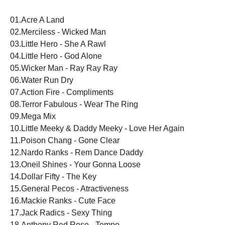
01.Acre A Land
02.Merciless - Wicked Man
03.Little Hero - She A Rawl
04.Little Hero - God Alone
05.Wicker Man - Ray Ray Ray
06.Water Run Dry
07.Action Fire - Compliments
08.Terror Fabulous - Wear The Ring
09.Mega Mix
10.Little Meeky & Daddy Meeky - Love Her Again
11.Poison Chang - Gone Clear
12.Nardo Ranks - Rem Dance Daddy
13.Oneil Shines - Your Gonna Loose
14.Dollar Fifty - The Key
15.General Pecos - Atractiveness
16.Mackie Ranks - Cute Face
17.Jack Radics - Sexy Thing
18.Anthony Red Rose - Tempo