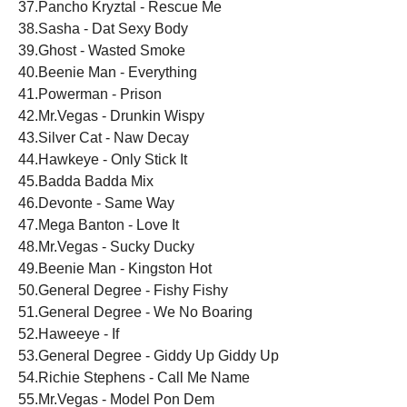
37.Pancho Kryztal - Rescue Me
38.Sasha - Dat Sexy Body
39.Ghost - Wasted Smoke
40.Beenie Man - Everything
41.Powerman - Prison
42.Mr.Vegas - Drunkin Wispy
43.Silver Cat - Naw Decay
44.Hawkeye - Only Stick It
45.Badda Badda Mix
46.Devonte - Same Way
47.Mega Banton - Love It
48.Mr.Vegas - Sucky Ducky
49.Beenie Man - Kingston Hot
50.General Degree - Fishy Fishy
51.General Degree - We No Boaring
52.Haweeye - If
53.General Degree - Giddy Up Giddy Up
54.Richie Stephens - Call Me Name
55.Mr.Vegas - Model Pon Dem