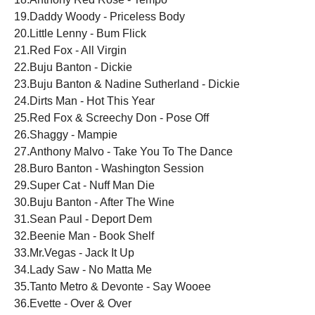
19.Daddy Woody - Priceless Body
20.Little Lenny - Bum Flick
21.Red Fox - All Virgin
22.Buju Banton - Dickie
23.Buju Banton & Nadine Sutherland - Dickie
24.Dirts Man - Hot This Year
25.Red Fox & Screechy Don - Pose Off
26.Shaggy - Mampie
27.Anthony Malvo - Take You To The Dance
28.Buro Banton - Washington Session
29.Super Cat - Nuff Man Die
30.Buju Banton - After The Wine
31.Sean Paul - Deport Dem
32.Beenie Man - Book Shelf
33.Mr.Vegas - Jack It Up
34.Lady Saw - No Matta Me
35.Tanto Metro & Devonte - Say Wooee
36.Evette - Over & Over