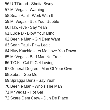
56.U.T.Dread - Shotta Bwoy
57.Mr.Vegas - Warning
58.Sean Paul - Work With It
59.Mr.Vegas - Bus Your Bubble
60.Hawkeye - Say Yeah
61.Lukie D - Blow Your Mind
62.Beenie Man - Girl Dem Want
63.Sean Paul - Fit & Legit
64.Nitty Kutchie - Let Me Love You Down
65.Mr.Vegas - Bad Man No Free
66.T.O.K - Gal Fi Get Loving
67.General Degree - Man Of Your Own
68.Zebra - See Me
69.Spragga Benz - Say Yeah
70.Beenie Man - Who's The Man
71.Mr.Vegas - Hot Gal
72.Scare Dem Crew - Dun De Place