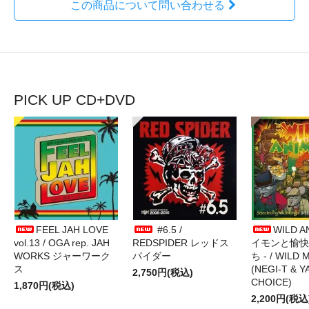
この商品について問い合わせる
PICK UP CD+DVD
FEEL JAH LOVE
#6.5 /
WILD A
vol.13 / OGA rep. JAH
REDSPIDER レッドス
イモンと愉快
WORKS ジャーワーク
パイダー
ち - / WILD
ス
(NEGI-T & Y
2,750円(税込)
CHOICE)
1,870円(税込)
2,200円(税込