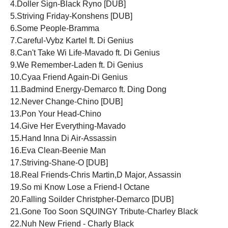
4.Doller Sign-Black Ryno [DUB]
5.Striving Friday-Konshens [DUB]
6.Some People-Bramma
7.Careful-Vybz Kartel ft. Di Genius
8.Can't Take Wi Life-Mavado ft. Di Genius
9.We Remember-Laden ft. Di Genius
10.Cyaa Friend Again-Di Genius
11.Badmind Energy-Demarco ft. Ding Dong
12.Never Change-Chino [DUB]
13.Pon Your Head-Chino
14.Give Her Everything-Mavado
15.Hand Inna Di Air-Assassin
16.Eva Clean-Beenie Man
17.Striving-Shane-O [DUB]
18.Real Friends-Chris Martin,D Major, Assassin
19.So mi Know Lose a Friend-I Octane
20.Falling Soilder Christpher-Demarco [DUB]
21.Gone Too Soon SQUINGY Tribute-Charley Black
22.Nuh New Friend - Charly Black