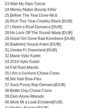
23.Wah My Own-Tyrical
24.Money Maker-Bounty Killer
25.Before The Year Done-Mr.G
26.Rich This Year-Charley Black [DUB]
27.I Need a Roof-Demarco [DUB]
28.No Lock Off The Sound-Wasp [DUB]
29.Good Girl Gone Bad-Konshens [DUB]
30.Badmind Sound-Anton [DUB]
31.Smoke Fr Drewrland [DUB]
32.Marie-Vybz Kartel
33.2010-Vybz Kartel
34.Fall Rain-Mavdo
35.I Am a Survivor-Chase Cross
36.We Nah Bow-Flex
37.Suck Pussy Boy-Demarco[DUB]
38.Better Day-Chase Cross
39.Dem Alone-Mavado
40.Work Mi a Look-Einstein[DUB]
41.Medley-Einstein[DUB]