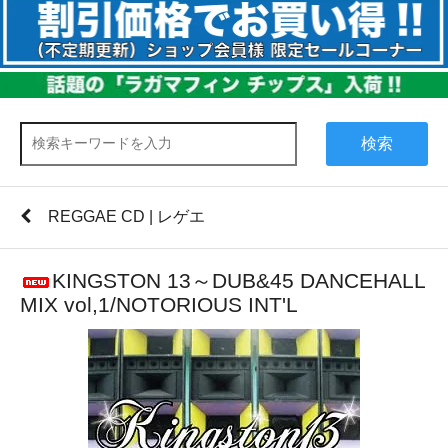
検索
REGGAE CD | レゲエ
KINGSTON 13～DUB&45 DANCEHALL
MIX vol,1/NOTORIOUS INT'L