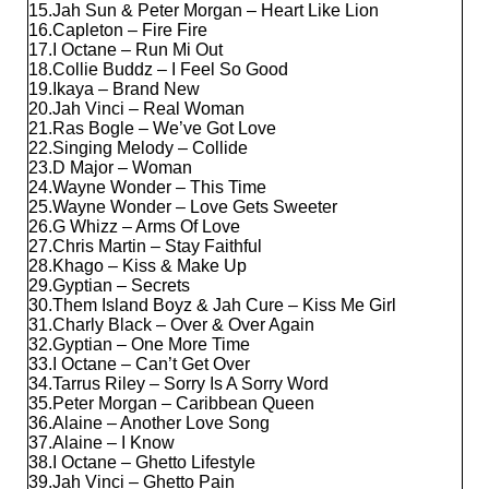
15.Jah Sun & Peter Morgan – Heart Like Lion
16.Capleton – Fire Fire
17.I Octane – Run Mi Out
18.Collie Buddz – I Feel So Good
19.Ikaya – Brand New
20.Jah Vinci – Real Woman
21.Ras Bogle – We’ve Got Love
22.Singing Melody – Collide
23.D Major – Woman
24.Wayne Wonder – This Time
25.Wayne Wonder – Love Gets Sweeter
26.G Whizz – Arms Of Love
27.Chris Martin – Stay Faithful
28.Khago – Kiss & Make Up
29.Gyptian – Secrets
30.Them Island Boyz & Jah Cure – Kiss Me Girl
31.Charly Black – Over & Over Again
32.Gyptian – One More Time
33.I Octane – Can’t Get Over
34.Tarrus Riley – Sorry Is A Sorry Word
35.Peter Morgan – Caribbean Queen
36.Alaine – Another Love Song
37.Alaine – I Know
38.I Octane – Ghetto Lifestyle
39.Jah Vinci – Ghetto Pain