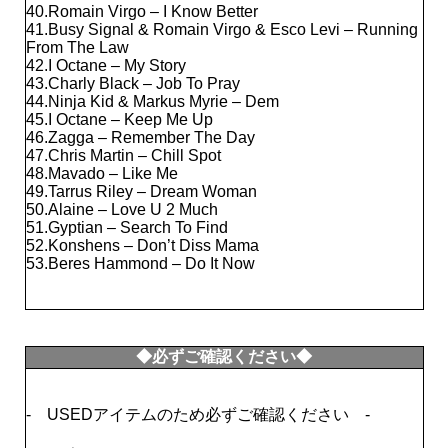
40.Romain Virgo – I Know Better
41.Busy Signal & Romain Virgo & Esco Levi – Running
From The Law
42.I Octane – My Story
43.Charly Black – Job To Pray
44.Ninja Kid & Markus Myrie – Dem
45.I Octane – Keep Me Up
46.Zagga – Remember The Day
47.Chris Martin – Chill Spot
48.Mavado – Like Me
49.Tarrus Riley – Dream Woman
50.Alaine – Love U 2 Much
51.Gyptian – Search To Find
52.Konshens – Don’t Diss Mama
53.Beres Hammond – Do It Now
◆必ずご確認ください◆
- USEDアイテムのため必ずご確認ください -