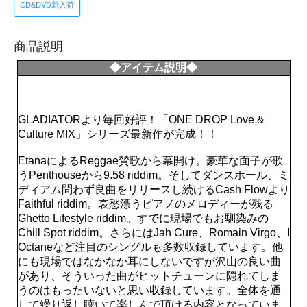
CD&DVD新入荷
商品説明
◆アイテム説明◆
GLADIATORより毎回好評！「ONE DROP Love &
Culture MIX」シリーズ最新作が完成！！
EtanaによるReggae賛歌から幕開け。豪華な面子が歌
うPenthouseから9.58 riddim。そしてダンスホール、ミ
ディアム問わず良曲をリリースし続けるCash Flowより
Faithful riddim。哀愁漂うピアノのメロディーが残る
Ghetto Lifestyle riddim。すでに現場でもお馴染みの
Chill Spot riddim。さらにはJah Cure、Romain Virgo、I
Octaneなど注目のシングルも多数収録しています。他
にも現場ではなかなか耳にしないですが沢山の良い曲
があり、そういった曲がヒットチューンに隠れてしま
うのはもったいないと思い収録しています。全体を通
して繰り返し聴いて楽しんで頂ける内容となっていま