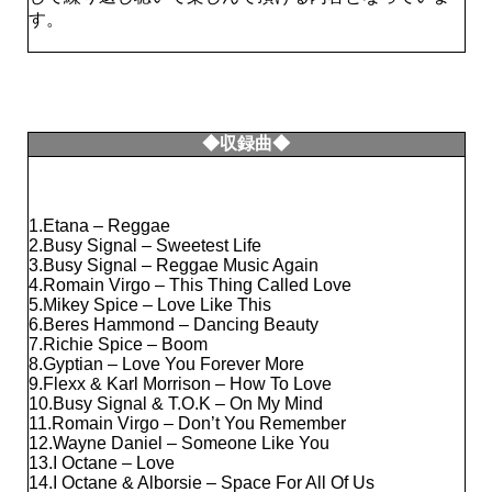
す。
◆収録曲◆
1.Etana – Reggae
2.Busy Signal – Sweetest Life
3.Busy Signal – Reggae Music Again
4.Romain Virgo – This Thing Called Love
5.Mikey Spice – Love Like This
6.Beres Hammond – Dancing Beauty
7.Richie Spice – Boom
8.Gyptian – Love You Forever More
9.Flexx & Karl Morrison – How To Love
10.Busy Signal & T.O.K – On My Mind
11.Romain Virgo – Don’t You Remember
12.Wayne Daniel – Someone Like You
13.I Octane – Love
14.I Octane & Alborsie – Space For All Of Us