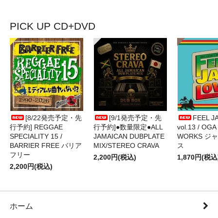
PICK UP CD+DVD
[8/22発売予定・先
[9/1発売予定・先
FEEL J
行予約] REGGAE
行予約]●数量限定●ALL
vol.13 / OGA
SPECIALITY 15 /
JAMAICAN DUBPLATE
WORKS ジ
BARRIER FREE バリア
MIX/STEREO CRAVA
ス
フリー
2,200円(税込)
1,870円(税込
2,200円(税込)
ホーム