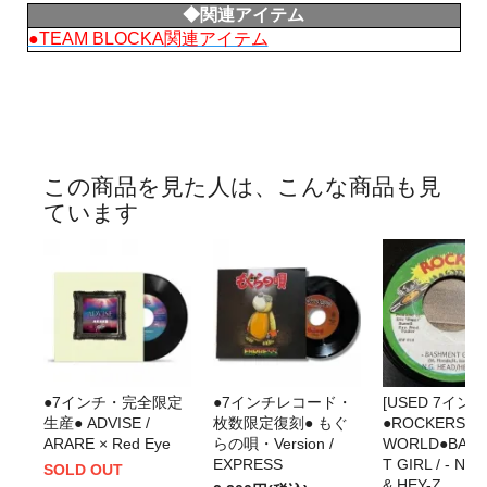
◆関連アイテム
●TEAM BLOCKA関連アイテム
この商品を見た人は、こんな商品も見
ています
●7インチ・完全限定
●7インチレコード・
[USED 7インチ
生産● ADVISE /
枚数限定復刻● もぐ
●ROCKERS
ARARE × Red Eye
らの唄・Version /
WORLD●BAS
EXPRESS
T GIRL / - NG
SOLD OUT
& HEY-Z