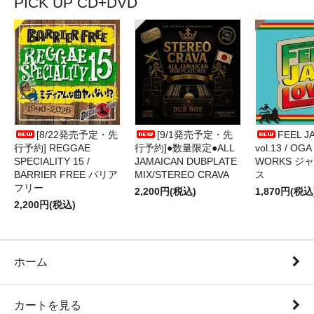
PICK UP CD+DVD
[8/22発売予定・先
[9/1発売予定・先
FEEL J
行予約] REGGAE
行予約]●数量限定●ALL
vol.13 / OGA
SPECIALITY 15 /
JAMAICAN DUBPLATE
WORKS ジ
BARRIER FREE バリア
MIX/STEREO CRAVA
ス
フリー
2,200円(税込)
1,870円(税込
2,200円(税込)
ホーム
カートを見る