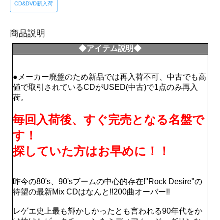
CD&DVD新入荷
商品説明
◆アイテム説明◆
●メーカー廃盤のため新品では再入荷不可、中古でも高
値で取引されているCDがUSED(中古)で1点のみ再入
荷。
毎回入荷後、すぐ完売となる名盤で
す！
探していた方はお早めに！！
昨今の80's、90'sブームの中心的存在!"Rock Desire"の
待望の最新Mix CDはなんと!!200曲オーバー!!
レゲエ史上最も輝かしかったとも言われる90年代をか