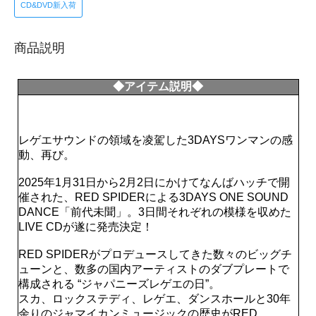
CD&DVD新入荷
商品説明
◆アイテム説明◆
レゲエサウンドの領域を凌駕した3DAYSワンマンの感
動、再び。
2025年1月31日から2月2日にかけてなんばハッチで開
催された、RED SPIDERによる3DAYS ONE SOUND
DANCE「前代未聞」。3日間それぞれの模様を収めた
LIVE CDが遂に発売決定！
RED SPIDERがプロデュースしてきた数々のビッグチ
ューンと、数多の国内アーティストのダブプレートで
構成される “ジャパニーズレゲエの日”。
スカ、ロックステディ、レゲエ、ダンスホールと30年
余りのジャマイカンミュージックの歴史がRED