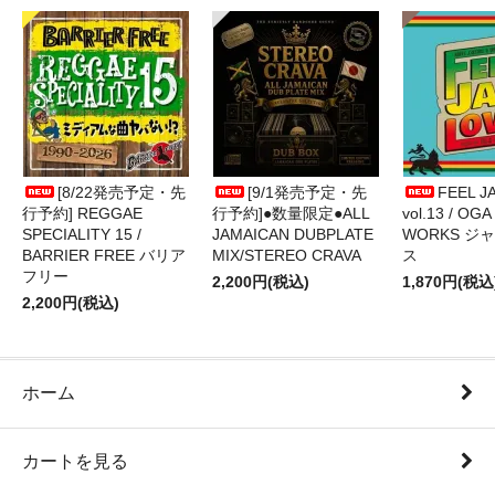
[8/22発売予定・先
[9/1発売予定・先
FEEL J
行予約] REGGAE
行予約]●数量限定●ALL
vol.13 / OGA
SPECIALITY 15 /
JAMAICAN DUBPLATE
WORKS ジ
BARRIER FREE バリア
MIX/STEREO CRAVA
ス
フリー
2,200円(税込)
1,870円(税込
2,200円(税込)
ホーム
カートを見る