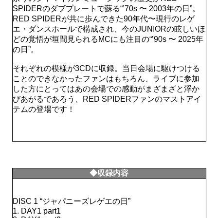
SPIDERのダブプレートで蘇る“’70s 〜 2003年の日”。
RED SPIDERが共に歩んできた90年代〜現行のレゲ
エ・ダンスホールで構成され、今のJUNIORの眩しいほ
どの覚悟が垣間見られるMCにも注目の“’90s 〜 2025年
の日”。
それぞれの模様が3CDに収録。当日会場に駆けつける
ことのできなかったファンはもちろん、ライブに参加
した方にとってはあの会場での感動がまざまざと浮か
びあがるであろう、RED SPIDERファンのマストアイ
テムの登場です！
◆収録内容
DISC 1 “ジャパニーズレゲエの日”
1. DAY1 part1