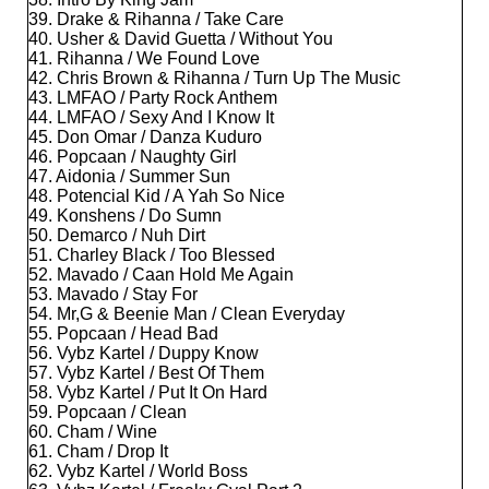
39. Drake & Rihanna / Take Care
40. Usher & David Guetta / Without You
41. Rihanna / We Found Love
42. Chris Brown & Rihanna / Turn Up The Music
43. LMFAO / Party Rock Anthem
44. LMFAO / Sexy And I Know It
45. Don Omar / Danza Kuduro
46. Popcaan / Naughty Girl
47. Aidonia / Summer Sun
48. Potencial Kid / A Yah So Nice
49. Konshens / Do Sumn
50. Demarco / Nuh Dirt
51. Charley Black / Too Blessed
52. Mavado / Caan Hold Me Again
53. Mavado / Stay For
54. Mr,G & Beenie Man / Clean Everyday
55. Popcaan / Head Bad
56. Vybz Kartel / Duppy Know
57. Vybz Kartel / Best Of Them
58. Vybz Kartel / Put It On Hard
59. Popcaan / Clean
60. Cham / Wine
61. Cham / Drop It
62. Vybz Kartel / World Boss