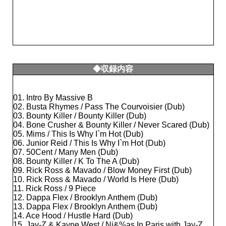
◆収録内容
01. Intro By Massive B
02. Busta Rhymes / Pass The Courvoisier (Dub)
03. Bounty Killer / Bounty Killer (Dub)
04. Bone Crusher & Bounty Killer / Never Scared (Dub)
05. Mims / This Is Why I`m Hot (Dub)
06. Junior Reid / This Is Why I`m Hot (Dub)
07. 50Cent / Many Men (Dub)
08. Bounty Killer / K To The A (Dub)
09. Rick Ross & Mavado / Blow Money First (Dub)
10. Rick Ross & Mavado / World Is Here (Dub)
11. Rick Ross / 9 Piece
12. Dappa Flex / Brooklyn Anthem (Dub)
13. Dappa Flex / Brooklyn Anthem (Dub)
14. Ace Hood / Hustle Hard (Dub)
15. Jay-Z & Kayne West / Ni&%as In Paris with Jay-Z