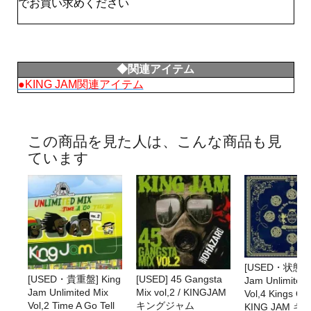
でお買い求めください
◆関連アイテム
●KING JAM関連アイテム
この商品を見た人は、こんな商品も見
ています
[USED・状態○] 
[USED・貴重盤] King
[USED] 45 Gangsta
Jam Unlimited 
Jam Unlimited Mix
Mix vol,2 / KINGJAM
Vol,4 Kings Of 
Vol,2 Time A Go Tell
キングジャム
KING JAM 