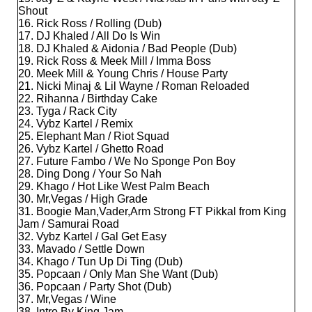
Shout
16. Rick Ross / Rolling (Dub)
17. DJ Khaled / All Do Is Win
18. DJ Khaled & Aidonia / Bad People (Dub)
19. Rick Ross & Meek Mill / Imma Boss
20. Meek Mill & Young Chris / House Party
21. Nicki Minaj & Lil Wayne / Roman Reloaded
22. Rihanna / Birthday Cake
23. Tyga / Rack City
24. Vybz Kartel / Remix
25. Elephant Man / Riot Squad
26. Vybz Kartel / Ghetto Road
27. Future Fambo / We No Sponge Pon Boy
28. Ding Dong / Your So Nah
29. Khago / Hot Like West Palm Beach
30. Mr,Vegas / High Grade
31. Boogie Man,Vader,Arm Strong FT Pikkal from King
Jam / Samurai Road
32. Vybz Kartel / Gal Get Easy
33. Mavado / Settle Down
34. Khago / Tun Up Di Ting (Dub)
35. Popcaan / Only Man She Want (Dub)
36. Popcaan / Party Shot (Dub)
37. Mr,Vegas / Wine
38. Intro By King Jam