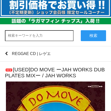
検索
REGGAE CD | レゲエ
[USED]DO MOVE ーJAH WORKS DUB
PLATES MIXー / JAH WORKS