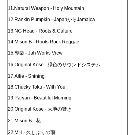
11.Natural Weapon - Holy Mountain
12.Rankin Pumpkin - JapanからJamaica
13.NG Head - Roots & Culture
14.Mison B - Roots Rock Reggae
15.導楽 - Jah Works View
16.Original Kose - 緑色のサウンドシステム
17.Ailie - Shining
18.Chucky Toku - With You
19.Paryan - Beautiful Morning
20.Original Kose - 大地の響き
21.Mison B - 花
22.Mi-I - 久しぶりの雨