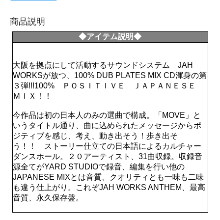
商品説明
◆アイテム説明◆
大阪を拠点にして活動するサウンドシステム JAH
WORKSが放つ、100% DUB PLATES MIX CD渾身の第
３弾!!!100% ＰＯＳＩＴＩＶＥ ＪＡＰＡＮＥＳＥ
ＭＩＸ！！
今作品は初の日本人のみの選曲で構成。「MOVE」と
いうタイトル通り、曲に込められたメッセージからポ
ジティブを感じ、考え、動き出そう！歩き出そ
う！！ ストーリー仕立ての日本語によるカルチャー
ダンスホール。２０アーティスト、31曲収録。収録音
源全てがYARD STUDIOで録音、編集を行い他の
JAPANESE MIXとは音質、クオリティとも一味も二味
も違う仕上がり。これぞJAH WORKS ANTHEM、最高
音質、永久保存盤。