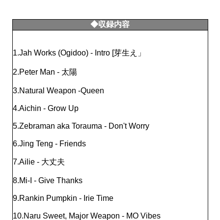
◆収録内容
1.Jah Works (Ogidoo) - Intro [芽生え」
2.Peter Man - 太陽
3.Natural Weapon -Queen
4.Aichin - Grow Up
5.Zebraman aka Torauma - Don't Worry
6.Jing Teng - Friends
7.Ailie - 大丈夫
8.Mi-I - Give Thanks
9.Rankin Pumpkin - Irie Time
10.Naru Sweet, Major Weapon - MO Vibes