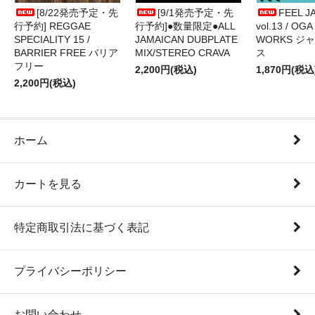
[8/22発売予定・先
[9/1発売予定・先
FEEL J
行予約] REGGAE
行予約]●数量限定●ALL
vol.13 / OGA
SPECIALITY 15 /
JAMAICAN DUBPLATE
WORKS ジ
BARRIER FREE バリア
MIX/STEREO CRAVA
ス
フリー
2,200円(税込)
1,870円(税込
2,200円(税込)
ホーム
カートを見る
特定商取引法に基づく表記
プライバシーポリシー
お問い合わせ