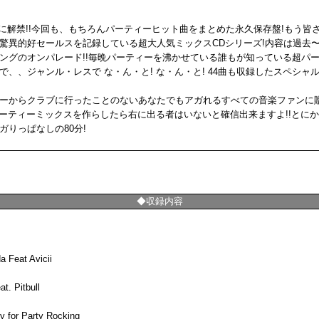
Dが遂に解禁!!今回も、もちろんパーティーヒット曲をまとめた永久保存盤!もう
驚異的好セールスを記録している超大人気ミックスCDシリーズ!内容は過去
ングのオンパレード!!毎晩パーティーを沸かせている誰もが知っている超パー
、、ジャンル・レスで な・ん・と! な・ん・と! 44曲も収録したスペシャル
ーからクラブに行ったことのないあなたでもアガれるすべての音楽ファンに贈
パーティーミックスを作らしたら右に出る者はいないと確信出来ますよ!!とに
りっぱなしの80分!
◆収録内容
a Feat Avicii
t. Pitbull
y for Party Rocking