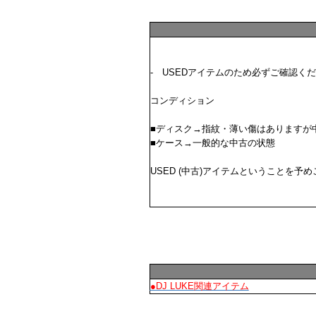
- USEDアイテムのため必ずご確認くだ
コンディション
■ディスク→指紋・薄い傷はありますが
■ケース→一般的な中古の状態
USED (中古)アイテムということを
●DJ LUKE関連アイテム