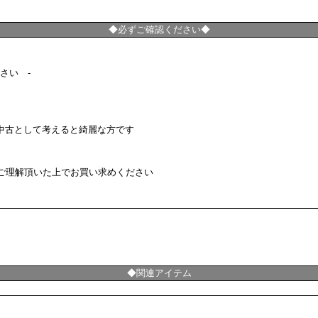
◆必ずご確認ください◆
さい -
中古として考えると綺麗な方です
予めご理解頂いた上でお買い求めください
◆関連アイテム