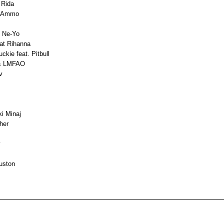
 Rida
J Ammo
. Ne-Yo
at Rihanna
ckie feat. Pitbull
 & LMFAO
v
i Minaj
her
y
uston