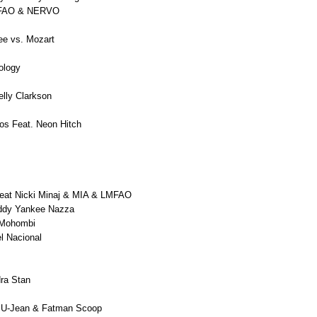
 LMFAO & NERVO
ee vs. Mozart
ology
lly Clarkson
os Feat. Neon Hitch
Feat Nicki Minaj & MIA & LMFAO
addy Yankee Nazza
 Mohombi
l Nacional
dra Stan
t. U-Jean & Fatman Scoop