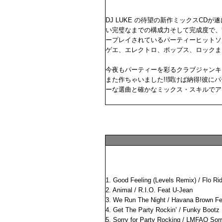
DJ LUKE の待望の新作ミックスC
い完璧なまでの構成力そして完成度で、
ープレイされているパーティーヒットソ
ゲエ、エレクトロ、ポップス、ロックまで
今夜もパーティーを彩るクラブジャンキ
また作ちゃいました!!聞けば納得!彼に
ーな選曲と確かなミックス・スキルでアガ
1. Good Feeling (Levels Remix) / Flo Rid
2. Animal / R.I.O. Feat U-Jean
3. We Run The Night / Havana Brown Fea
4. Get The Party Rockin’ / Funky Bootz
5. Sorry for Party Rocking / LMFAO Sorr