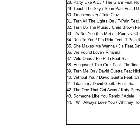
28. Party Like A DJ / The Glam Feat Flo
29. Touch The Sky / Sean Paul Feat D
30. Troublemaker / Taio Cruz
31. Turn All The Lights On / T-Pain Feat
32. Turn Up The Music / Chris Brown Fe
33. It’s Not You (It’s Me) / T-Pain vs. Chu
34. Run To You / Flo-Rida Feat. T-Pain
35. She Makes Me Wanna / Jls Feat.De
36. We Found Love / Rihanna
37. Wild Ones / Flo Rida Feat Sia
38. Hungover / Taio Cruz Feat. Flo Rida
39. Turn Me On / David Guetta Feat Nick
40. Without You / David Guetta Feat. Us
41. Titanium / David Guetta Feat. Sia
42. The One That Got Away / Katy Perr
43. Someone Like You Remix / Adele
44. I Will Always Love You / Whitney Ho