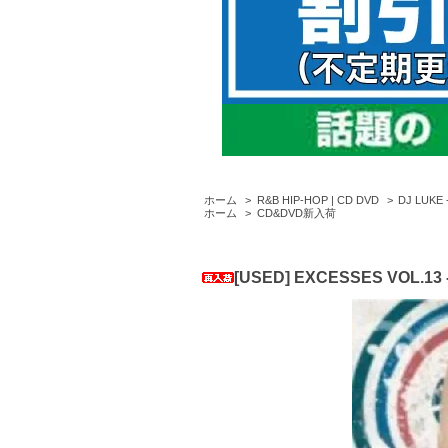
ホーム
>
R&B HIP-HOP | CD DVD
>
DJ LUKE
ホーム
>
CD&DVD新入荷
[USED] EXCESSES VOL.13 