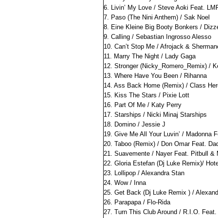
6. Livin’ My Love / Steve Aoki Feat.
7. Paso (The Nini Anthem) / Sak Noel
8. Eine Kleine Big Booty Bonkers / Dizz
9. Calling / Sebastian Ingrosso Alesso
10. Can’t Stop Me / Afrojack & Sherman
11. Marry The Night / Lady Gaga
12. Stronger (Nicky_Romero_Remix) / Ke
13. Where Have You Been / Rihanna
14. Ass Back Home (Remix) / Class Her
15. Kiss The Stars / Pixie Lott
16. Part Of Me / Katy Perry
17. Starships / Nicki Minaj Starships
18. Domino / Jessie J
19. Give Me All Your Luvin’ / Madonna 
20. Taboo (Remix) / Don Omar Feat. D
21. Suavemente / Nayer Feat. Pitbull &
22. Gloria Estefan (Dj Luke Remix)/ Hote
23. Lollipop / Alexandra Stan
24. Wow / Inna
25. Get Back (Dj Luke Remix ) / Alexan
26. Parapapa / Flo-Rida
27. Turn This Club Around / R.I.O. Fea