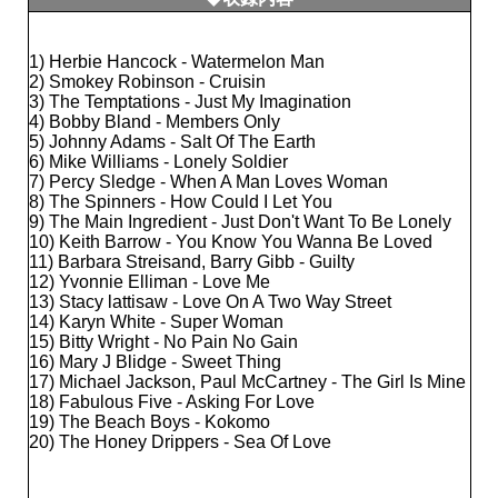
1) Herbie Hancock - Watermelon Man
2) Smokey Robinson - Cruisin
3) The Temptations - Just My Imagination
4) Bobby Bland - Members Only
5) Johnny Adams - Salt Of The Earth
6) Mike Williams - Lonely Soldier
7) Percy Sledge - When A Man Loves Woman
8) The Spinners - How Could I Let You
9) The Main Ingredient - Just Don't Want To Be Lonely
10) Keith Barrow - You Know You Wanna Be Loved
11) Barbara Streisand, Barry Gibb - Guilty
12) Yvonnie Elliman - Love Me
13) Stacy lattisaw - Love On A Two Way Street
14) Karyn White - Super Woman
15) Bitty Wright - No Pain No Gain
16) Mary J Blidge - Sweet Thing
17) Michael Jackson, Paul McCartney - The Girl Is Mine
18) Fabulous Five - Asking For Love
19) The Beach Boys - Kokomo
20) The Honey Drippers - Sea Of Love