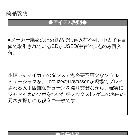
商品説明
◆アイテム説明◆
●メーカー廃盤のため新品では再入荷不可、中古でも高
値で取引されているCDがUSED(中古)で1点のみ再入
荷。
本場ジャマイカでのダンスでも必要不可欠なソウル・
ミュージックを、TotalizeのHayassenが現場でプレイ
される入手困難なチューンを織り交ぜながら、確実に
ジャマイカのツボをついた好ミックス!レゲエの名曲の
元ネタ探しにも役立つ一枚です!
◆収録内容