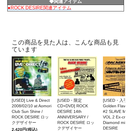
◆関連アイテム
●ROCK DESIRE関連アイテム
この商品を見た人は、こんな商品も見
ています
[USED] Live & Direct
[USED・限定
[USED・入手
2008/02/10 at Aomori
CD+DVD] ROCK
Golden Flavor 
Club Sun Shine /
DESIRE 14th
#2 SLAVE MA
ROCK DESIRE ロッ
ANNIVERSARY /
VOL.2 Ex-cruci
クデザイヤー
ROCK DESIRE ロッ
Diamond mix 
クデザイヤー
DESIRE
2,420円(税込)