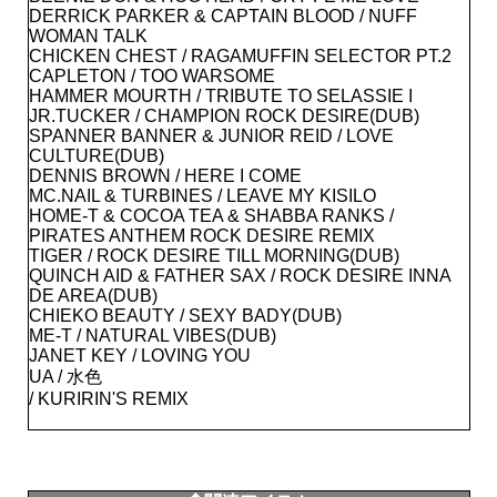
DERRICK PARKER & CAPTAIN BLOOD / NUFF
WOMAN TALK
CHICKEN CHEST / RAGAMUFFIN SELECTOR PT.2
CAPLETON / TOO WARSOME
HAMMER MOURTH / TRIBUTE TO SELASSIE I
JR.TUCKER / CHAMPION ROCK DESIRE(DUB)
SPANNER BANNER & JUNIOR REID / LOVE
CULTURE(DUB)
DENNIS BROWN / HERE I COME
MC.NAIL & TURBINES / LEAVE MY KISILO
HOME-T & COCOA TEA & SHABBA RANKS /
PIRATES ANTHEM ROCK DESIRE REMIX
TIGER / ROCK DESIRE TILL MORNING(DUB)
QUINCH AID & FATHER SAX / ROCK DESIRE INNA
DE AREA(DUB)
CHIEKO BEAUTY / SEXY BADY(DUB)
ME-T / NATURAL VIBES(DUB)
JANET KEY / LOVING YOU
UA / 水色
/ KURIRIN'S REMIX