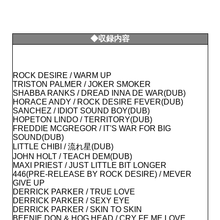
◆収録内容
ROCK DESIRE / WARM UP
TRISTON PALMER / JOKER SMOKER
SHABBA RANKS / DREAD INNA DE WAR(DUB)
HORACE ANDY / ROCK DESIRE FEVER(DUB)
SANCHEZ / IDIOT SOUND BOY(DUB)
HOPETON LINDO / TERRITORY(DUB)
FREDDIE MCGREGOR / IT'S WAR FOR BIG
SOUND(DUB)
LITTLE CHIBI / 流れ星(DUB)
JOHN HOLT / TEACH DEM(DUB)
MAXI PRIEST / JUST LITTLE BIT LONGER
446(PRE-RELEASE BY ROCK DESIRE) / MEVER
GIVE UP
DERRICK PARKER / TRUE LOVE
DERRICK PARKER / SEXY EYE
DERRICK PARKER / SKIN TO SKIN
BEENIE DON & HOG HEAD / CRY FE ME LOVE