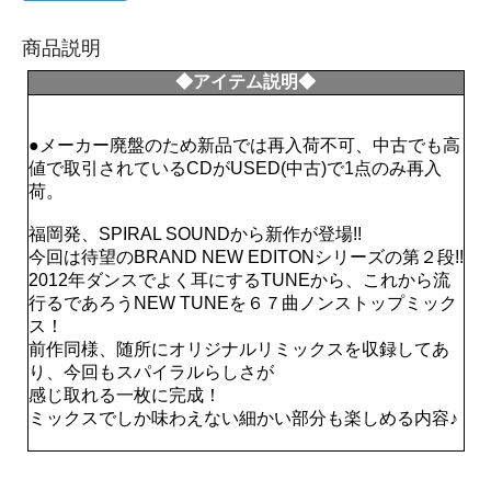
商品説明
◆アイテム説明◆
●メーカー廃盤のため新品では再入荷不可、中古でも高
値で取引されているCDがUSED(中古)で1点のみ再入
荷。
福岡発、SPIRAL SOUNDから新作が登場!!
今回は待望のBRAND NEW EDITONシリーズの第２段!!
2012年ダンスでよく耳にするTUNEから、これから流
行るであろうNEW TUNEを６７曲ノンストップミック
ス！
前作同様、随所にオリジナルリミックスを収録してあ
り、今回もスパイラルらしさが
感じ取れる一枚に完成！
ミックスでしか味わえない細かい部分も楽しめる内容♪