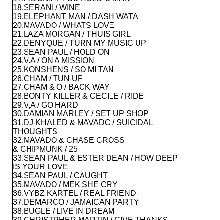
18.SERANI / WINE
19.ELEPHANT MAN / DASH WATA
20.MAVADO / WHATS LOVE
21.LAZA MORGAN / THUIS GIRL
22.DENYQUE / TURN MY MUSIC UP
23.SEAN PAUL / HOLD ON
24.V.A / ON A MISSION
25.KONSHENS / SO MI TAN
26.CHAM / TUN UP
27.CHAM & O / BACK WAY
28.BONTY KILLER & CECILE / RIDE
29.V,A / GO HARD
30.DAMIAN MARLEY / SET UP SHOP
31.DJ KHALED & MAVADO / SUICIDAL
THOUGHTS
32.MAVADO & CHASE CROSS
& CHIPMUNK / 25
33.SEAN PAUL & ESTER DEAN / HOW DEEP
IS YOUR LOVE
34.SEAN PAUL / CAUGHT
35.MAVADO / MEK SHE CRY
36.VYBZ KARTEL / REAL FRIEND
37.DEMARCO / JAMAICAN PARTY
38.BUGLE / LIVE IN DREAM
39.CHRISTPHER MARTIN / GIVE THANKS