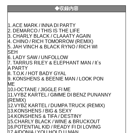
◆収録内容
1. ACE MARK / INNA DI PARTY
2. DEMARCO / THIS IS THE LIFE
3. CHARLY BLACK / CLAAATY AGAIN
4. CHINO / RICH TOMORROW (REMIX)
5. JAH VINCH & BLACK RYNO / RICH WI
SEH
6. LADY SAW / UNFOLLOW
7. TARRUS RILEY & ELEPHANT MAN / It`s
A PARTY
8. T.O.K / HOT BADY GYAL
9. KONSHENS & BEENIE MAN / LOOK PON
ME
10.I-OCTANE / JIGGLE FI ME
11.VYBZ KARTEL / GIMME DI BENZ PUNANNY
(REMIX)
12.VYBZ KARTEL / DUMPA TRUCK (REMIX)
13.KONSHENS / BIG & SEXY
14.KONSHENS & TIFA / DESTINY
15.CHARLY BLACK / WINE & BRUCKOUT
16.POTENTIAL KID / READY FI DI LOVING
17.AIDONIA / YOU HOLD U MAN