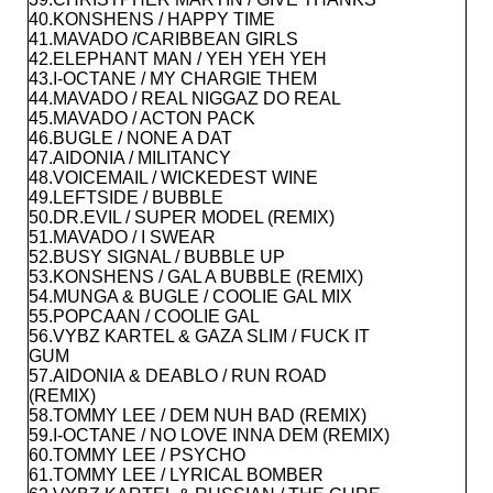
40.KONSHENS / HAPPY TIME
41.MAVADO /CARIBBEAN GIRLS
42.ELEPHANT MAN / YEH YEH YEH
43.I-OCTANE / MY CHARGIE THEM
44.MAVADO / REAL NIGGAZ DO REAL
45.MAVADO / ACTON PACK
46.BUGLE / NONE A DAT
47.AIDONIA / MILITANCY
48.VOICEMAIL / WICKEDEST WINE
49.LEFTSIDE / BUBBLE
50.DR.EVIL / SUPER MODEL (REMIX)
51.MAVADO / I SWEAR
52.BUSY SIGNAL / BUBBLE UP
53.KONSHENS / GAL A BUBBLE (REMIX)
54.MUNGA & BUGLE / COOLIE GAL MIX
55.POPCAAN / COOLIE GAL
56.VYBZ KARTEL & GAZA SLIM / FUCK IT
GUM
57.AIDONIA & DEABLO / RUN ROAD
(REMIX)
58.TOMMY LEE / DEM NUH BAD (REMIX)
59.I-OCTANE / NO LOVE INNA DEM (REMIX)
60.TOMMY LEE / PSYCHO
61.TOMMY LEE / LYRICAL BOMBER