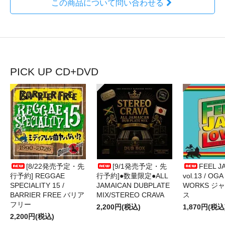
この商品について問い合わせる
PICK UP CD+DVD
[8/22発売予定・先
[9/1発売予定・先
FEEL J
行予約] REGGAE
行予約]●数量限定●ALL
vol.13 / OGA
SPECIALITY 15 /
JAMAICAN DUBPLATE
WORKS ジ
BARRIER FREE バリア
MIX/STEREO CRAVA
ス
フリー
2,200円(税込)
1,870円(税込
2,200円(税込)