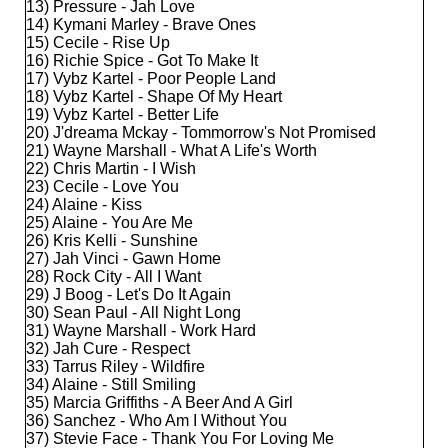
13) Pressure - Jah Love
14) Kymani Marley - Brave Ones
15) Cecile - Rise Up
16) Richie Spice - Got To Make It
17) Vybz Kartel - Poor People Land
18) Vybz Kartel - Shape Of My Heart
19) Vybz Kartel - Better Life
20) J'dreama Mckay - Tommorrow's Not Promised
21) Wayne Marshall - What A Life's Worth
22) Chris Martin - I Wish
23) Cecile - Love You
24) Alaine - Kiss
25) Alaine - You Are Me
26) Kris Kelli - Sunshine
27) Jah Vinci - Gawn Home
28) Rock City - All I Want
29) J Boog - Let's Do It Again
30) Sean Paul - All Night Long
31) Wayne Marshall - Work Hard
32) Jah Cure - Respect
33) Tarrus Riley - Wildfire
34) Alaine - Still Smiling
35) Marcia Griffiths - A Beer And A Girl
36) Sanchez - Who Am I Without You
37) Stevie Face - Thank You For Loving Me