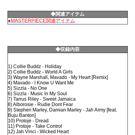
◆関連アイテム
●MASTERPIECE関連アイテム
◆収録内容
1) Collie Buddz - Holiday
2) Collie Buddz - World A Girls
3) Wayne Marshall, Mavado - My Heart [Remix]
4) Mavado - I Know U Want Me
5) Sizzla - No One
6) Sizzla - Music In My Soul
7) Tarrus Riley - Sweet Jamaica
8) Alborosie - Rudie Dont Fear
9) Stephen Marley, Damian Marley - Jah Army [feat.
Buju Banton]
10) Protoje - Dread
11) Protoje - Take Control
12) Jah Vinci - Wicked Heart