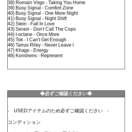
38) Romain Virgo - Taking You Home
39) Busy Signal - Comfort Zone
40) Busy Signal - One More Night
41) Busy Signal - Night Shift
42) Stein - Fall In Love
43) Serani - Don't Call The Cops
44) I-octane - Once More
45) Tok - I Can't Get Enough
46) Tarrus Riley - Never Leave I
47) Khago - Energy
48) Konshens - Represent
◆必ずご確認ください◆
- USEDアイテムのため必ずご確認ください -
コンディション