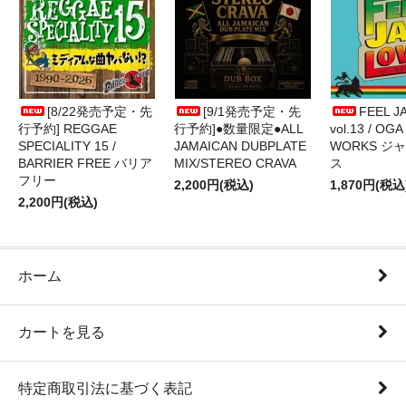
[8/22発売予定・先
[9/1発売予定・先
FEEL J
行予約] REGGAE
行予約]●数量限定●ALL
vol.13 / OGA
SPECIALITY 15 /
JAMAICAN DUBPLATE
WORKS ジ
BARRIER FREE バリア
MIX/STEREO CRAVA
ス
フリー
2,200円(税込)
1,870円(税込
2,200円(税込)
ホーム
カートを見る
特定商取引法に基づく表記