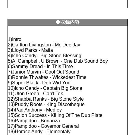
◆収録内容
1)Intro
2)Carlton Livingston - Mr. Dee Jay
3)Lloyd Parks - Mafia
4)Icho Candy - Big Stone Blessing
5)Al Campbell, U Brown - One Dub Sound Boy
6)Sammy Dread - In This Time
7)Junior Murvin - Cool Out Sound
8)Ronnie Thwaites - Wickedest Time
9)Super Black - Deh Wid You
10)Icho Candy - Captain Big Stone
11)Uton Green - Can't Tek
12)Shabba Ranks - Big Stone Style
13)Puddy Roots - King Discotheque
14)Pad Anthony - Medley
15)Scion Success - Killing Of The Dub Plate
16)Pampidoo - Bonanza
17)Pampidoo - Governor General
18)Horace Andy - Elementaly