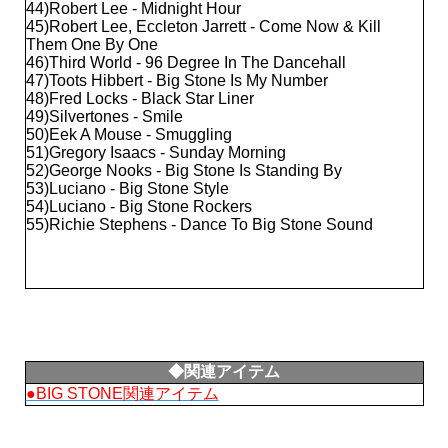
44)Robert Lee - Midnight Hour
45)Robert Lee, Eccleton Jarrett - Come Now & Kill
Them One By One
46)Third World - 96 Degree In The Dancehall
47)Toots Hibbert - Big Stone Is My Number
48)Fred Locks - Black Star Liner
49)Silvertones - Smile
50)Eek A Mouse - Smuggling
51)Gregory Isaacs - Sunday Morning
52)George Nooks - Big Stone Is Standing By
53)Luciano - Big Stone Style
54)Luciano - Big Stone Rockers
55)Richie Stephens - Dance To Big Stone Sound
◆関連アイテム
●BIG STONE関連アイテム