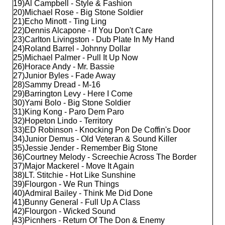
19)Al Campbell - Style & Fashion
20)Michael Rose - Big Stone Soldier
21)Echo Minott - Ting Ling
22)Dennis Alcapone - If You Don't Care
23)Carlton Livingston - Dub Plate In My Hand
24)Roland Barrel - Johnny Dollar
25)Michael Palmer - Pull It Up Now
26)Horace Andy - Mr. Bassie
27)Junior Byles - Fade Away
28)Sammy Dread - M-16
29)Barrington Levy - Here I Come
30)Yami Bolo - Big Stone Soldier
31)King Kong - Paro Dem Paro
32)Hopeton Lindo - Territory
33)ED Robinson - Knocking Pon De Coffin's Door
34)Junior Demus - Old Veteran & Sound Killer
35)Jessie Jender - Remember Big Stone
36)Courtney Melody - Screechie Across The Border
37)Major Mackerel - Move It Again
38)LT. Stitchie - Hot Like Sunshine
39)Flourgon - We Run Things
40)Admiral Bailey - Think Me Did Done
41)Bunny General - Full Up A Class
42)Flourgon - Wicked Sound
43)Picnhers - Return Of The Don & Enemy