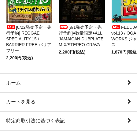
[8/22発売予定・先
[9/1発売予定・先
FEEL J
行予約] REGGAE
行予約]●数量限定●ALL
vol.13 / OGA
SPECIALITY 15 /
JAMAICAN DUBPLATE
WORKS ジ
BARRIER FREE バリア
MIX/STEREO CRAVA
ス
フリー
2,200円(税込)
1,870円(税込
2,200円(税込)
ホーム
カートを見る
特定商取引法に基づく表記